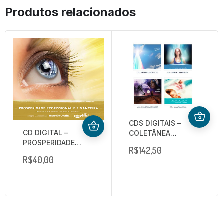
Produtos relacionados
CDS DIGITAIS –
CD DIGITAL –
COLETÂNEA
PROSPERIDADE
AMPARO
R$
142,50
PROFISSIONAL E
R$
40,00
FINANCEIRA