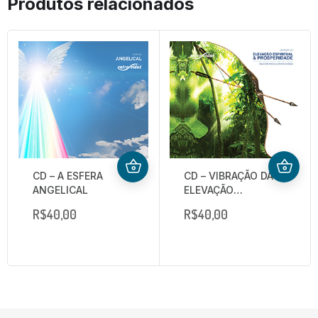
Produtos relacionados
CD – A ESFERA
CD – VIBRAÇÃO DA
ANGELICAL
ELEVAÇÃO
ESPIRITUAL E
R$
40,00
R$
40,00
PROSPERIDADE