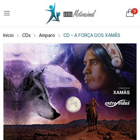
0
Início
CDs
Amparo
CD – A FORÇA DOS XAMÃS